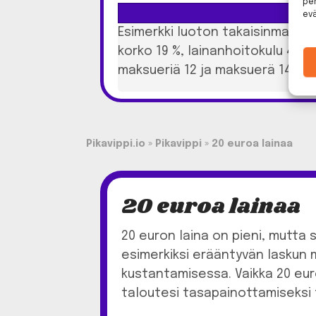
per
ev
Esimerkki luoton takaisinmaksus
korko 19 %, lainanhoitokulu 4,5
maksueriä 12 ja maksuerä 142,7
Pikavippi.io
»
Pikavippi
»
20 euroa lainaa
20 euroa lainaa
20 euron laina on pieni, mutta s
esimerkiksi erääntyvän laskun 
kustantamisessa. Vaikka 20 euro
taloutesi tasapainottamiseksi t