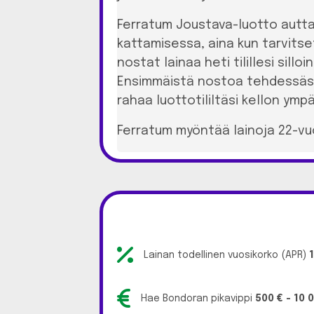
Ferratum Joustava-luotto autta
kattamisessa, aina kun tarvitse
nostat lainaa heti tilillesi sil
Ensimmäistä nostoa tehdessäsi m
rahaa luottotililtäsi kellon ympä
Ferratum myöntää lainoja 22-vuot
Lainan todellinen vuosikorko (APR)
Hae Bondoran pikavippi
500 € - 10 