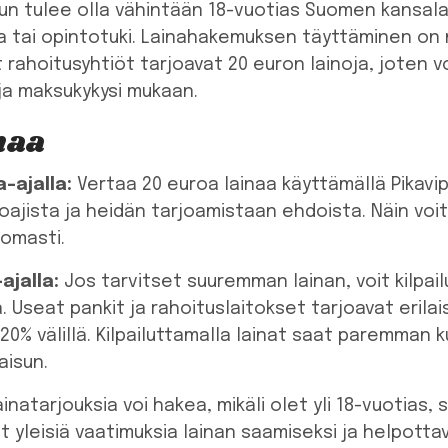
un tulee olla vähintään 18-vuotias Suomen kansalaine
ka tai opintotuki. Lainahakemuksen täyttäminen on
rahoitusyhtiöt tarjoavat 20 euron lainoja, joten v
ja maksukykysi mukaan.
naa
a-ajalla:
Vertaa 20 euroa lainaa käyttämällä Pikavipp
rjoajista ja heidän tarjoamistaan ehdoista. Näin voi
tomasti.
ajalla:
Jos tarvitset suuremman lainan, voit kilpailu
la. Useat pankit ja rahoituslaitokset tarjoavat erilai
 20% välillä. Kilpailuttamalla lainat saat paremman 
aisun.
inatarjouksia voi hakea, mikäli olet yli 18-vuotias,
t yleisiä vaatimuksia lainan saamiseksi ja helpotta