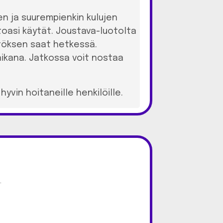
n ja suurempienkin kulujen
toasi käytät. Joustava-luotolta
äätöksen saat hetkessä.
aikana. Jatkossa voit nostaa
yvin hoitaneille henkilöille.
.