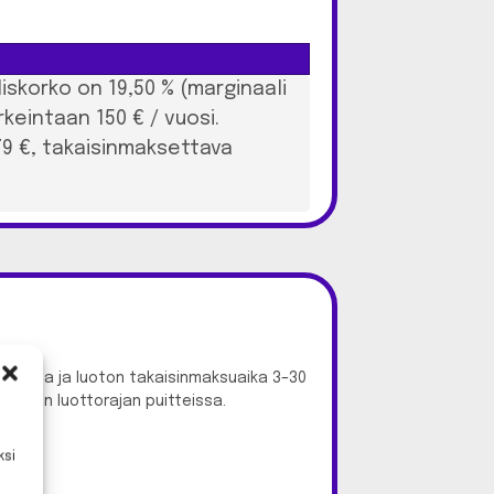
iskorko on 19,50 % (marginaali
orkeintaan 150 € / vuosi.
79 €, takaisinmaksettava
skettuna ja luoton takaisinmaksuaika 3–30
elleen luottorajan puitteissa.
ksi