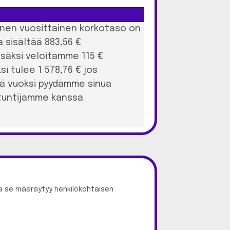
llinen vuosittainen korkotaso on
 sisältää 883,56 €
Lisäksi veloitamme 115 €
i tulee 1 578,76 € jos
kä vuoksi pyydämme sinua
ntuntijamme kanssa
a se määräytyy henkilökohtaisen