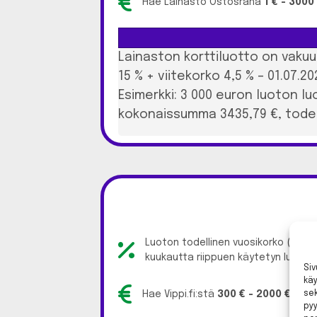
Hae Lainasto Ostosraha
1 € - 3000
Lainaston korttiluotto on vakuu
15 % + viitekorko 4,5 % – 01.07.2
Esimerkki: 3 000 euron luoton l
kokonaissumma 3435,79 €, todell
Luoton todellinen vuosikorko (APR)
kuukautta riippuen käytetyn luoton
Si
kä
sek
Hae Vippi.fi:stä
300 € - 2000 €
pikal
py