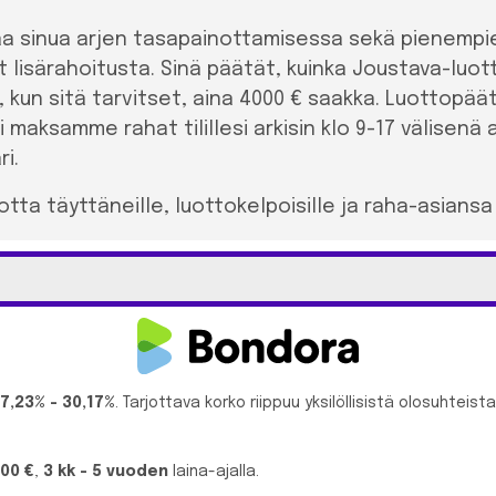
a sinua arjen tasapainottamisessa sekä pienempie
t lisärahoitusta. Sinä päätät, kuinka Joustava-luot
loin, kun sitä tarvitset, aina 4000 € saakka. Luottop
aksamme rahat tilillesi arkisin klo 9-17 välisenä 
ri.
ta täyttäneille, luottokelpoisille ja raha-asiansa h
17,23% - 30,17%
. Tarjottava korko riippuu yksilöllisistä olosuhteista
000 €
,
3 kk - 5 vuoden
laina-ajalla.