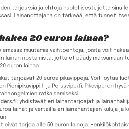
uiden tarjouksia ja ehtoja huolellisesti, jotta sinul
ssasi. Lainanottajana on tärkeää, että tunnet itsesi
hakea 20 euron lainaa?
 olemassa muutamia vaihtoehtoja, joista voit hake
nen lainan nostamista, jotta et päädy maksamaan t
 20 euron lainaa.
kat tarjoavat 20 euroa pikavippejä. Voit löytää luot
en Pienipikavippi.fi ja Perusvippi.fi. Pikavippi on hy
en rahaongelmien ratkaisemiseksi.
ders.fi, yhdistävät eri lainantarjoajat ja lainanhaki
uroa lainat ja vertailla eri lainanantajien kuluja ja k
an.
at eivät tarjoa alle 50 euron lainoja. Henkilökohtai