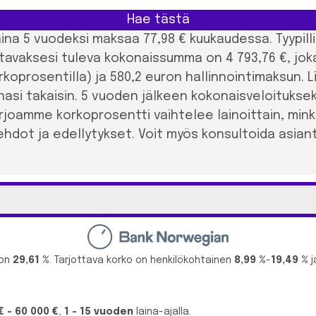
Hae tästä
 laina 5 vuodeksi maksaa 77,98 € kuukaudessa. Tyypi
tavaksesi tuleva kokonaissumma on 4 793,76 €, joka
rkoprosentilla) ja 580,2 euron hallinnointimaksun. 
si takaisin. 5 vuoden jälkeen kokonaisveloitukseks
arjoamme korkoprosentti vaihtelee lainoittain, min
hdot ja edellytykset. Voit myös konsultoida asia
 on
29,61 %
. Tarjottava korko on henkilökohtainen
8,99 %
-
19,49 %
j
€ - 60 000 €
,
1 - 15 vuoden
laina-ajalla.