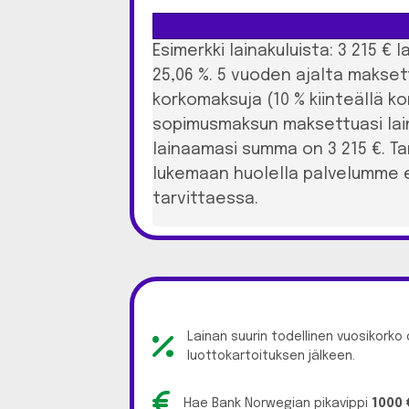
Esimerkki lainakuluista: 3 215 €
25,06 %. 5 vuoden ajalta makset
korkomaksuja (10 % kiinteällä ko
sopimusmaksun maksettuasi laina
lainaamasi summa on 3 215 €. T
lukemaan huolella palvelumme e
tarvittaessa.
Lainan suurin todellinen vuosikorko
luottokartoituksen jälkeen.
Hae Bank Norwegian pikavippi
1000 