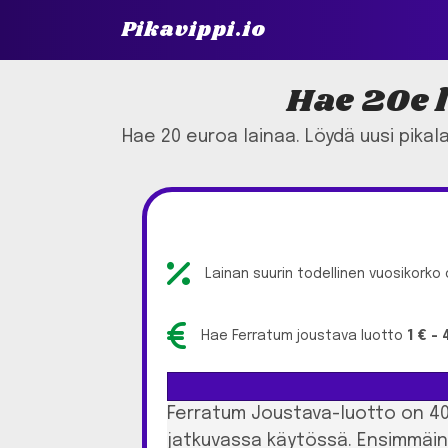
Pikavippi.io
Hae 20e l
Hae 20 euroa lainaa. Löydä uusi pikalai
Lainan suurin todellinen vuosikorko
Hae Ferratum joustava luotto
1 € -
Ferratum Joustava-luotto on 400
jatkuvassa käytössä. Ensimmäine