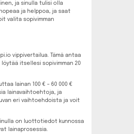
n, ja sinulla tulisi olla
 nopeaa ja helppoa, ja saat
oit valita sopivimman
i.io vippivertailua. Tämä antaa
t löytää itsellesi sopivimman 20
ttaa lainan 100 € – 60 000 €
sia lainavaihtoehtoja, ja
kuvan eri vaihtoehdoista ja voit
 sinulla on luottotiedot kunnossa
vat lainaprosessia.