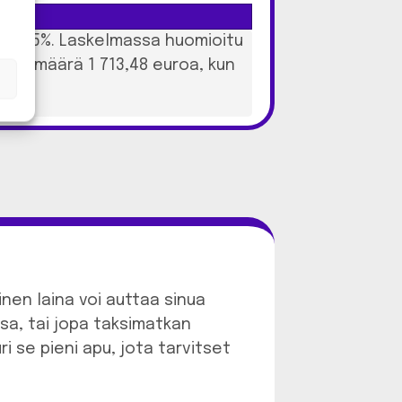
le 28,5%. Laskelmassa huomioitu
hteismäärä 1 713,48 euroa, kun
pinen laina voi auttaa sinua
sa, tai jopa taksimatkan
i se pieni apu, jota tarvitset