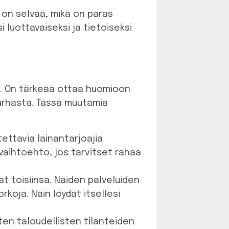
le on selvää, mikä on paras
 luottavaiseksi ja tietoiseksi
a. On tärkeää ottaa huomioon
urhasta. Tässä muutamia
ettavia lainantarjoajia
vä vaihtoehto, jos tarvitset rahaa
jat toisiinsa. Näiden palveluiden
orkoja. Näin löydät itsellesi
sten taloudellisten tilanteiden