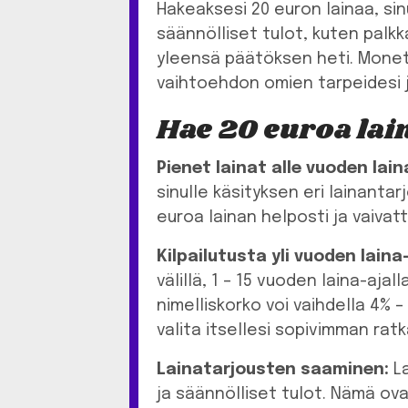
Hakeaksesi 20 euron lainaa, sin
säännölliset tulot, kuten palk
yleensä päätöksen heti. Monet 
vaihtoehdon omien tarpeidesi 
Hae 20 euroa lai
Pienet lainat alle vuoden lain
sinulle käsityksen eri lainanta
euroa lainan helposti ja vaivat
Kilpailutusta yli vuoden laina-
välillä, 1 – 15 vuoden laina-ajal
nimelliskorko voi vaihdella 4% –
valita itsellesi sopivimman ratk
Lainatarjousten saaminen:
La
ja säännölliset tulot. Nämä ova