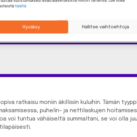
uuttaa suostumuksesi evästeasetuksista milloin tahansa. Lue lisää
Hae tästä
ästeistä
täältä
.
ta: Todellinen vuosikorko (APR) 1 500 euron luotol
6 euroa kuukaudessa. Lainan ja lainakustannusten y
Hyväksy
Hallitse vaihtoehtoja
9 euroa kuukaudessa.
opiva ratkaisu moniin äkillisiin kuluihin. Tämän tyyp
maksamisessa, puhelin- ja nettilaskujen hoitamises
a voi tuntua vähäiseltä summaltani, se voi olla juur
ilapäisesti.