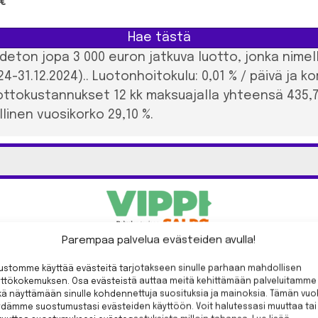
 €
Hae tästä
deton jopa 3 000 euron jatkuva luotto, jonka nimell
024-31.12.2024).. Luotonhoitokulu: 0,01 % / päivä ja k
uottokustannukset 12 kk maksuajalla yhteensä 435,
inen vuosikorko 29,10 %.
Parempaa palvelua evästeiden avulla!
 on
28,5%
. Lainanhoitokulu 0,01 % päivässä luottorajan mukaan la
 määrästä. Luotonavausmaksu 0 euroa. Lainan voi nostaa aina uud
vustomme käyttää evästeitä tarjotakseen sinulle parhaan mahdollisen
yttökokemuksen. Osa evästeistä auttaa meitä kehittämään palveluitamme
ä näyttämään sinulle kohdennettuja suosituksia ja mainoksia. Tämän vuo
aina!
ydämme suostumustasi evästeiden käyttöön. Voit halutessasi muuttaa tai