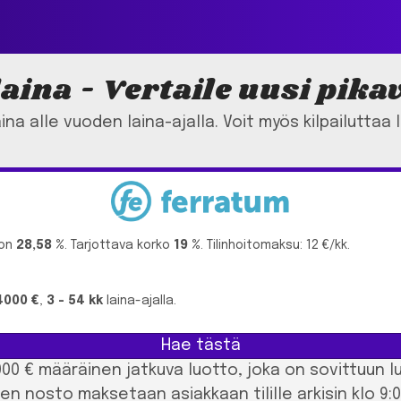
aina - Vertaile uusi pika
na alle vuoden laina-ajalla. Voit myös kilpailuttaa l
 on
28,58 %
. Tarjottava korko
19 %
. Tilinhoitomaksu: 12 €/kk.
 4000 €
,
3 - 54 kk
laina-ajalla.
Hae tästä
0 € määräinen jatkuva luotto, joka on sovittuun l
n nosto maksetaan asiakkaan tilille arkisin klo 9:0