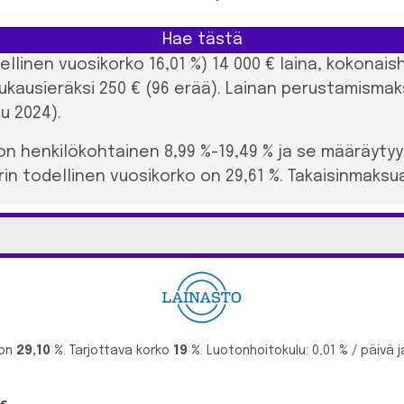
Hae tästä
dellinen vuosikorko 16,01 %) 14 000 € laina, kokonai
ukausieräksi 250 € (96 erää). Lainan perustamismak
u 2024).
on henkilökohtainen 8,99 %-19,49 % ja se määräyty
in todellinen vuosikorko on 29,61 %. Takaisinmaksuaj
 on
29,10 %
. Tarjottava korko
19 %
. Luotonhoitokulu: 0,01 % / päivä j