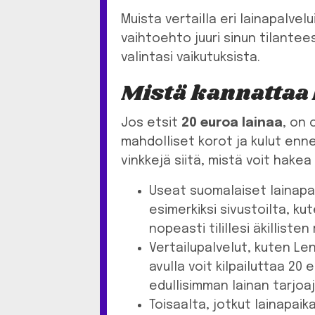
Muista vertailla eri lainapalvel
vaihtoehto juuri sinun tilantee
valintasi vaikutuksista.
Mistä kannattaa 
Jos etsit
20 euroa lainaa
, on
mahdolliset korot ja kulut en
vinkkejä siitä, mistä voit hakea
Useat suomalaiset lainapai
esimerkiksi sivustoilta, kut
nopeasti tilillesi äkillist
Vertailupalvelut, kuten Len
avulla voit kilpailuttaa 20 e
edullisimman lainan tarjoaj
Toisaalta, jotkut lainapaik