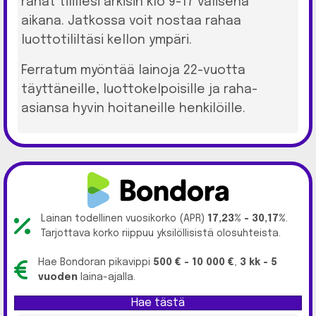
rahat tilillesi arkisin klo 9-17 välisenä
aikana. Jatkossa voit nostaa rahaa
luottotililtäsi kellon ympäri.
Ferratum myöntää lainoja 22-vuotta
täyttäneille, luottokelpoisille ja raha-
asiansa hyvin hoitaneille henkilöille.
Lainan todellinen vuosikorko (APR)
17,23% - 30,17%
.
Tarjottava korko riippuu yksilöllisistä olosuhteista.
Hae Bondoran pikavippi
500 € - 10 000 €
,
3 kk - 5
vuoden
laina-ajalla.
Hae tästä