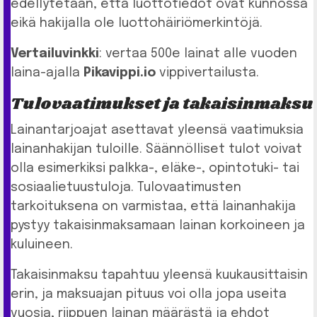
edellytetään, että luottotiedot ovat kunnossa
eikä hakijalla ole luottohäiriömerkintöjä.
Vertailuvinkki
: vertaa 500e lainat alle vuoden
laina-ajalla
Pikavippi.io
vippivertailusta.
Tulovaatimukset ja takaisinmaksu
Lainantarjoajat asettavat yleensä vaatimuksia
lainanhakijan tuloille. Säännölliset tulot voivat
olla esimerkiksi palkka-, eläke-, opintotuki- tai
sosiaalietuustuloja. Tulovaatimusten
tarkoituksena on varmistaa, että lainanhakija
pystyy takaisinmaksamaan lainan korkoineen ja
kuluineen.
Takaisinmaksu tapahtuu yleensä kuukausittaisin
erin, ja maksuajan pituus voi olla jopa useita
vuosia, riippuen lainan määrästä ja ehdot