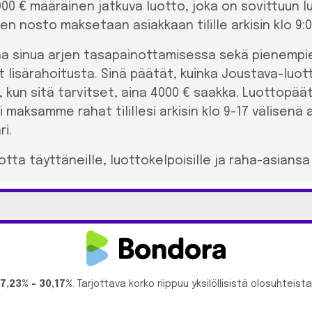
0 € määräinen jatkuva luotto, joka on sovittuun l
n nosto maksetaan asiakkaan tilille arkisin klo 9:0
a sinua arjen tasapainottamisessa sekä pienempie
t lisärahoitusta. Sinä päätät, kuinka Joustava-luot
loin, kun sitä tarvitset, aina 4000 € saakka. Luottop
aksamme rahat tilillesi arkisin klo 9-17 välisenä 
ri.
ta täyttäneille, luottokelpoisille ja raha-asiansa h
17,23% - 30,17%
. Tarjottava korko riippuu yksilöllisistä olosuhteista