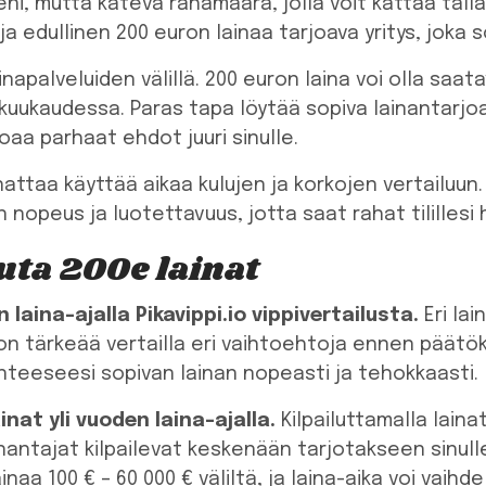
ni, mutta kätevä rahamäärä, jolla voit kattaa tällaisi
 edullinen 200 euron lainaa tarjoava yritys, joka sopi
inapalveluiden välillä. 200 euron laina voi olla saata
kuukaudessa. Paras tapa löytää sopiva lainantarjoaj
joaa parhaat ehdot juuri sinulle.
attaa käyttää aikaa kulujen ja korkojen vertailuun
opeus ja luotettavuus, jotta saat rahat tilillesi he
luta 200e lainat
 laina-ajalla Pikavippi.io vippivertailusta.
Eri lai
n on tärkeää vertailla eri vaihtoehtoja ennen päätö
anteeseesi sopivan lainan nopeasti ja tehokkaasti.
inat yli vuoden laina-ajalla.
Kilpailuttamalla laina
nanantajat kilpailevat keskenään tarjotakseen sinul
aa 100 € – 60 000 € väliltä, ja laina-aika voi vaihdel