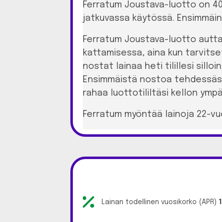
Ferratum Joustava-luotto on 400
jatkuvassa käytössä. Ensimmäine
Ferratum Joustava-luotto autta
kattamisessa, aina kun tarvitse
nostat lainaa heti tilillesi sil
Ensimmäistä nostoa tehdessäsi m
rahaa luottotililtäsi kellon ympä
Ferratum myöntää lainoja 22-vuot
Lainan todellinen vuosikorko (APR)