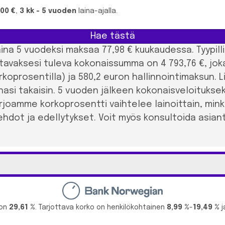
000 €
,
3 kk - 5 vuoden
laina-ajalla.
Hae tästä
 laina 5 vuodeksi maksaa 77,98 € kuukaudessa. Tyypi
tavaksesi tuleva kokonaissumma on 4 793,76 €, joka
rkoprosentilla) ja 580,2 euron hallinnointimaksun. 
si takaisin. 5 vuoden jälkeen kokonaisveloitukseks
arjoamme korkoprosentti vaihtelee lainoittain, min
hdot ja edellytykset. Voit myös konsultoida asia
 on
29,61 %
. Tarjottava korko on henkilökohtainen
8,99 %
-
19,49 %
j