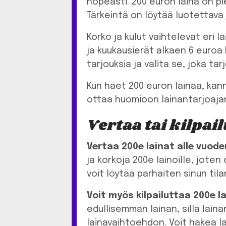
nopeasti. 200 euron laina on pie
Tärkeintä on löytää luotettava ja
Korko ja kulut vaihtelevat eri la
ja kuukausierät alkaen 6 euroa 
tarjouksia ja valita se, joka tar
Kun haet 200 euron lainaa, kann
ottaa huomioon lainantarjoajan n
Vertaa tai kilpai
Vertaa 200e lainat alle vuoden
ja korkoja 200e lainoille, jote
voit löytää parhaiten sinun til
Voit myös kilpailuttaa 200e la
edullisemman lainan, sillä lai
lainavaihtoehdon. Voit hakea lain