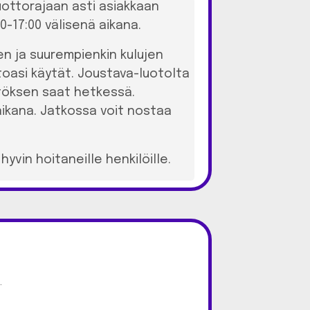
uottorajaan asti asiakkaan
0-17:00 välisenä aikana.
n ja suurempienkin kulujen
toasi käytät. Joustava-luotolta
äätöksen saat hetkessä.
aikana. Jatkossa voit nostaa
yvin hoitaneille henkilöille.
.