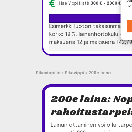
per
Hae Vippi.fi:stä
300 € - 2000 €
pikal
ev
Esimerkki luoton takaisinmaksus
korko 19 %, lainanhoitokulu 4,5
maksueriä 12 ja maksuerä 142,7
Pikavippi.io
»
Pikavippi
»
200e laina
200e laina: Nop
rahoitustarpeis
Lainan ottaminen voi olla tarp