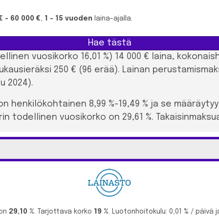
€ - 60 000 €
,
1 - 15 vuoden
laina-ajalla.
Hae tästä
dellinen vuosikorko 16,01 %) 14 000 € laina, kokonai
ukausieräksi 250 € (96 erää). Lainan perustamismak
u 2024).
on henkilökohtainen 8,99 %-19,49 % ja se määräyty
in todellinen vuosikorko on 29,61 %. Takaisinmaksuaj
 on
29,10 %
. Tarjottava korko
19 %
. Luotonhoitokulu: 0,01 % / päivä j