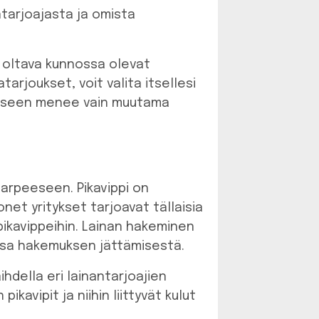
antarjoajasta ja omista
on oltava kunnossa olevat
tarjoukset, voit valita itsellesi
miseen menee vain muutama
tarpeeseen. Pikavippi on
net yritykset tarjoavat tällaisia
ikavippeihin. Lainan hakeminen
uessa hakemuksen jättämisestä.
ihdella eri lainantarjoajien
ikavipit ja niihin liittyvät kulut