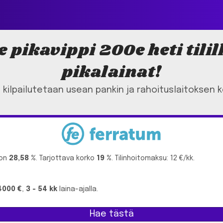
 pikavippi 200e heti tili
pikalainat!
a kilpailutetaan usean pankin ja rahoituslaitoksen 
 on
28,58 %
. Tarjottava korko
19 %
. Tilinhoitomaksu: 12 €/kk.
 4000 €
,
3 - 54 kk
laina-ajalla.
Hae tästä