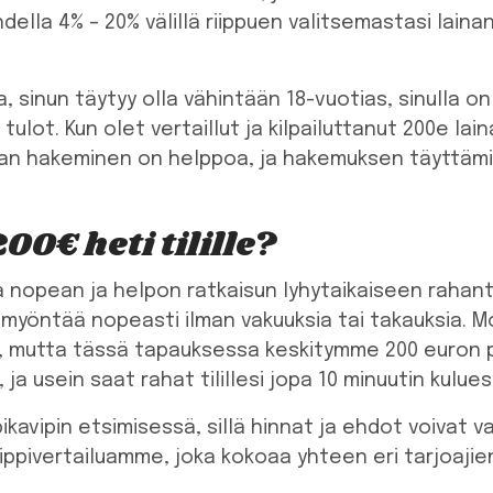
hdella 4% – 20% välillä riippuen valitsemastasi lain
a, sinun täytyy olla vähintään 18-vuotias, sinulla 
ulot. Kun olet vertaillut ja kilpailuttanut 200e laina
ainan hakeminen on helppoa, ja hakemuksen täyttä
00€ heti tilille?
joaa nopean ja helpon ratkaisun lyhytaikaiseen rahan
 myöntää nopeasti ilman vakuuksia tai takauksia. Mo
e, mutta tässä tapauksessa keskitymme 200 euron p
, ja usein saat rahat tilillesi jopa 10 minuutin kul
kavipin etsimisessä, sillä hinnat ja ehdot voivat va
vippivertailuamme, joka kokoaa yhteen eri tarjoajien p