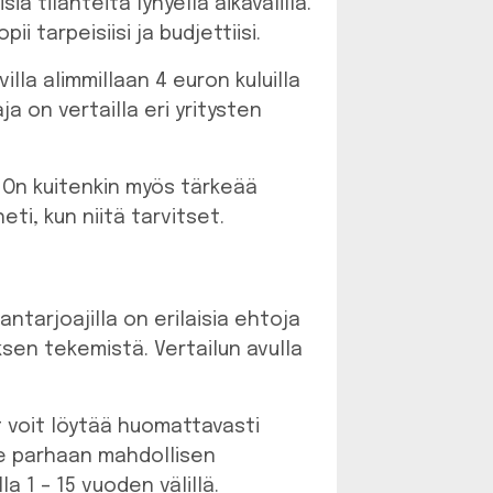
a tilanteita lyhyellä aikavälillä.
i tarpeisiisi ja budjettiisi.
villa alimmillaan 4 euron kuluilla
a on vertailla eri yritysten
. On kuitenkin myös tärkeää
ti, kun niitä tarvitset.
nantarjoajilla on erilaisia ehtoja
ksen tekemistä. Vertailun avulla
t voit löytää huomattavasti
le parhaan mahdollisen
la 1 – 15 vuoden välillä.