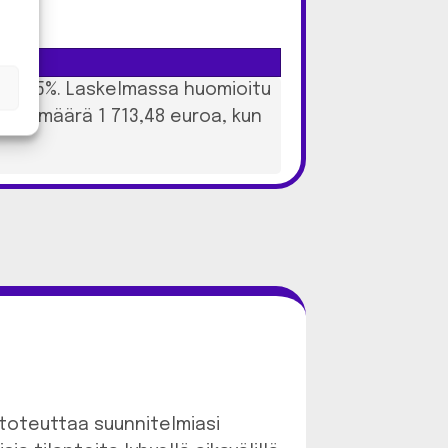
le 28,5%. Laskelmassa huomioitu
hteismäärä 1 713,48 euroa, kun
 toteuttaa suunnitelmiasi