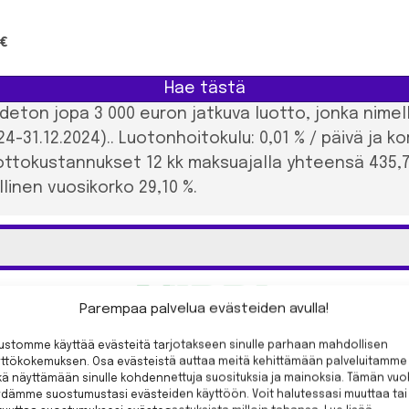
 €
Hae tästä
deton jopa 3 000 euron jatkuva luotto, jonka nimell
024-31.12.2024).. Luotonhoitokulu: 0,01 % / päivä ja k
uottokustannukset 12 kk maksuajalla yhteensä 435,
inen vuosikorko 29,10 %.
Parempaa palvelua evästeiden avulla!
vustomme käyttää evästeitä tarjotakseen sinulle parhaan mahdollisen
 on
28,5%
. Lainanhoitokulu 0,01 % päivässä luottorajan mukaan la
yttökokemuksen. Osa evästeistä auttaa meitä kehittämään palveluitamme
 määrästä. Luotonavausmaksu 0 euroa. Lainan voi nostaa aina uud
ä näyttämään sinulle kohdennettuja suosituksia ja mainoksia. Tämän vuo
ydämme suostumustasi evästeiden käyttöön. Voit halutessasi muuttaa tai