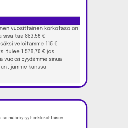
llinen vuosittainen korkotaso on
 sisältää 883,56 €
Lisäksi veloitamme 115 €
i tulee 1 578,76 € jos
kä vuoksi pyydämme sinua
ntuntijamme kanssa
a se määräytyy henkilökohtaisen