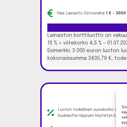
Hae Lainasto Ostosraha
1 € - 3000
Lainaston korttiluotto on vakuu
15 % + viitekorko 4,5 % – 01.07.2
Esimerkki: 3 000 euron luoton l
kokonaissumma 3435,79 €, todell
Si
Luoton todellinen vuosikorko (APR)
kä
kuukautta riippuen käytetyn luoton
sek
py