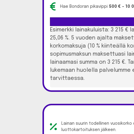
Hae Bondoran pikavippi
500 € - 10 
Esimerkki lainakuluista: 3 215 €
25,06 %. 5 vuoden ajalta makset
korkomaksuja (10 % kiinteällä ko
sopimusmaksun maksettuasi laina
lainaamasi summa on 3 215 €. T
lukemaan huolella palvelumme e
tarvittaessa.
Lainan suurin todellinen vuosikorko
luottokartoituksen jälkeen.