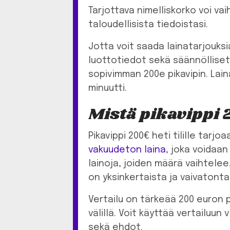
Tarjottava nimelliskorko voi vai
taloudellisista tiedoistasi.
Jotta voit saada lainatarjouksi
luottotiedot sekä säännölliset t
sopivimman 200e pikavipin. L
minuutti.
Mistä pikavippi 2
Pikavippi 200€ heti tilille tar
vakuudeton laina
, joka voidaan
lainoja, joiden määrä vaihtele
on yksinkertaista ja vaivatonta
Vertailu on tärkeää 200 euron pi
välillä. Voit käyttää vertailuun 
sekä ehdot.