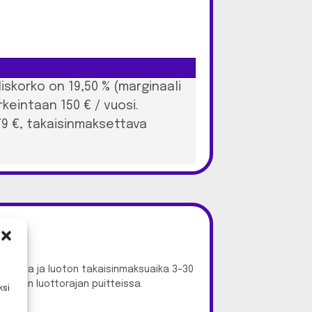
iskorko on 19,50 % (marginaali
orkeintaan 150 € / vuosi.
79 €, takaisinmaksettava
skettuna ja luoton takaisinmaksuaika 3–30
elleen luottorajan puitteissa.
ksi