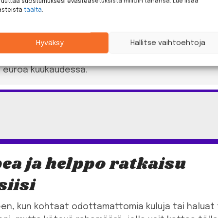
uuttaa suostumuksesi evästeasetuksista milloin tahansa. Lue lisää
aina!
ästeistä
täältä
.
Hae tästä
Hyväksy
Hallitse vaihtoehtoja
ta: Todellinen vuosikorko (APR) 1 500 euron luotol
6 euroa kuukaudessa. Lainan ja lainakustannusten y
9 euroa kuukaudessa.
ea ja helppo ratkaisu
iisi
een, kun kohtaat odottamattomia kuluja tai haluat