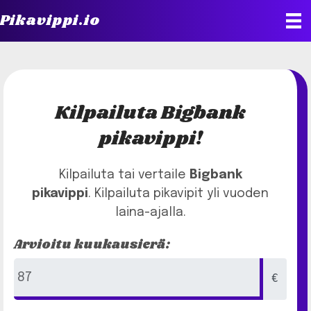
Pikavippi.io
Kilpailuta Bigbank
pikavippi!
Kilpailuta tai vertaile
Bigbank
pikavippi
. Kilpailuta pikavipit yli vuoden
laina-ajalla.
Arvioitu kuukausierä:
€