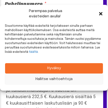
Puhelinnumero
Parempaa palvelua
evästeiden avulla!
F
i
n
Sivustomme käyttää evästeitä tarjotakseen sinulle parhaan
l
mahdollisen käyttökokemuksen. Osa evästeistä auttaa meitä
Kyllä kiitos! Pikavippi.io saa olla minuun yhteydessä
a
kehittämään palveluitamme sekä näyttämään sinulle
sähköpostitse. Lähetämme sinulle lainatarjouksia
kohdennettuja suosituksia ja mainoksia. Tämän vuoksi pyydämme
n
sähköpostitse. Voit halutessasi peruuttaa viestit
suostumustasi evästeiden käyttöön. Voit halutessasi muuttaa tai
d
yhdellä napautuksella.
Lisätietoja tästä.
peruuttaa suostumuksesi evästeasetuksista milloin tahansa. Lue
+
lisää evästeistä
täältä
.
3
5
Seuraava
8
Hyväksy
Hallitse vaihtoehtoja
Esimerkkilaskelma: Luoton ollessa 10.000 €
ja takaisinmaksuajan 5 vuotta on
kuukausierä 232,5 €. Kuukausierä sisältää 5
€ kuukausittaisen laskutuslisän ja 90 €